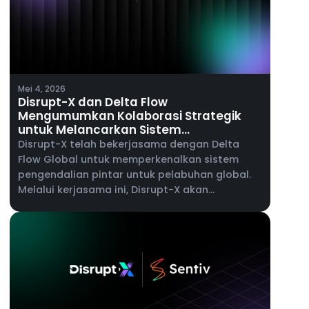
Mei 4, 2026
Disrupt-X dan Delta Flow
Mengumumkan Kolaborasi Strategik
untuk Melancarkan Sistem
Pengendalian Pintar untuk Pelabuhan
Disrupt-X telah bekerjasama dengan Delta
Global
Flow Global untuk memperkenalkan sistem
pengendalian pintar untuk pelabuhan global.
Melalui kerjasama ini, Disrupt-X akan
membawa keupayaan platform ALEF 360°
kepada pengendali pelabuhan, menyokong
pengurusan penyelenggaraan, pengurusan
aset perusahaan dan keterlihatan operasi
masa nyata merentasi persekitaran pelabuhan
yang kompleks.