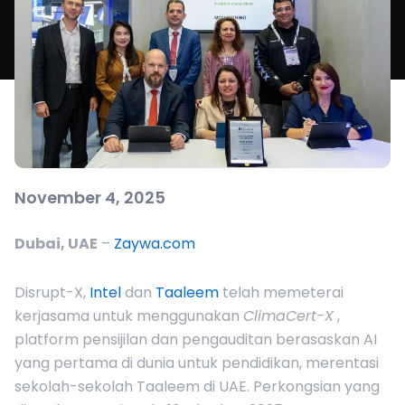
November 4, 2025
Dubai, UAE
–
Zaywa.com
Disrupt-X,
Intel
dan
Taaleem
telah memeterai
kerjasama untuk menggunakan
ClimaCert-X
,
platform pensijilan dan pengauditan berasaskan AI
yang pertama di dunia untuk pendidikan, merentasi
sekolah-sekolah Taaleem di UAE. Perkongsian yang