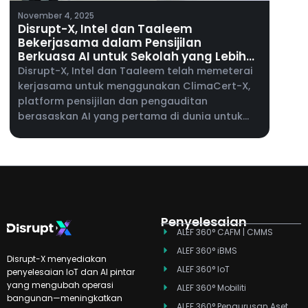
November 4, 2025
Disrupt-X, Intel dan Taaleem
Bekerjasama dalam Pensijilan
Berkuasa AI untuk Sekolah yang Lebih
Selamat dan Pintar
Disrupt-X, Intel dan Taaleem telah memeterai
kerjasama untuk menggunakan ClimaCert-X,
platform pensijilan dan pengauditan
berasaskan AI yang pertama di dunia untuk
pendidikan, merentasi sekolah-sekolah
Taaleem di UAE.
Penyelesaian
ALEF 360° CAFM | CMMS
ALEF 360° iBMS
Disrupt-X menyediakan
ALEF 360° IoT
penyelesaian IoT dan AI pintar
yang mengubah operasi
ALEF 360° Mobiliti
bangunan—meningkatkan
ALEF 360° Pengurusan Aset