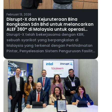
Februari 13, 2026
Disrupt-X dan Kejuruteraan Bina
Rangkaian Sdn Bhd untuk melancarkan
ALEF 360° di Malaysia untuk operasi
bangunan bersepadu
Disrupt-X telah bekerjasama dengan KBR,
sebuah syarikat yang berpangkalan di
Malaysia yang terkenal dengan Perkhidmatan
Pintar, Penyelesaian Sistem Pengurusan Fasiliti
& Perkhidmatan Kejuruteraan Telekomunikasi,
untuk melancarkan ALEF 360°, platform
bersepadunya untuk hartanah komersial dan
operasi kemudahan, di Malaysia.