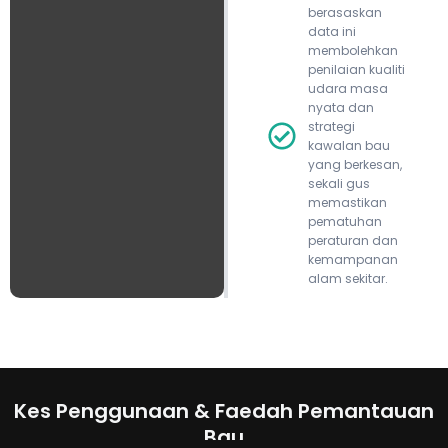
berasaskan
data ini
membolehkan
penilaian kualiti
udara masa
nyata dan
strategi
kawalan bau
yang berkesan,
sekali gus
memastikan
pematuhan
peraturan dan
kemampanan
alam sekitar.
Kes Penggunaan & Faedah Pemantauan
Bau