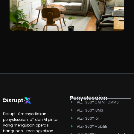
Penyelesaian
ALEF 360° CAFM | CMMS
ALEF 360° iBMS
Disrupt-X menyediakan
ALEF 360° IoT
penyelesaian IoT dan AI pintar
yang mengubah operasi
ALEF 360° Mobiliti
bangunan—meningkatkan