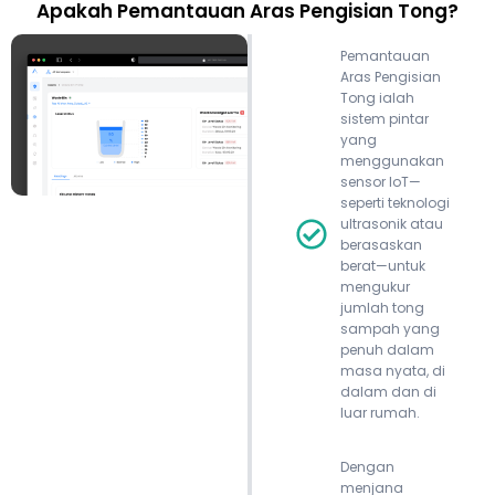
Apakah Pemantauan Aras Pengisian Tong?
Pemantauan
Aras Pengisian
Tong ialah
sistem pintar
yang
menggunakan
sensor IoT—
seperti teknologi
ultrasonik atau
berasaskan
berat—untuk
mengukur
jumlah tong
sampah yang
penuh dalam
masa nyata, di
dalam dan di
luar rumah.
Dengan
menjana