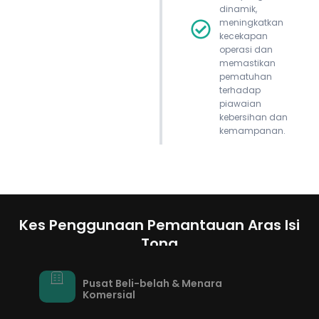
dinamik,
meningkatkan
kecekapan
operasi dan
memastikan
pematuhan
terhadap
piawaian
kebersihan dan
kemampanan.
Kes Penggunaan Pemantauan Aras Isi
Tong
Pusat Beli-belah & Menara
Komersial