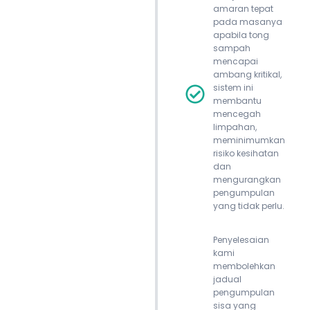
amaran tepat
pada masanya
apabila tong
sampah
mencapai
ambang kritikal,
sistem ini
membantu
mencegah
limpahan,
meminimumkan
risiko kesihatan
dan
mengurangkan
pengumpulan
yang tidak perlu.
Penyelesaian
kami
membolehkan
jadual
pengumpulan
sisa yang