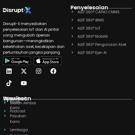
Penyelesaian
ALEF 360° CAFM | CMMS
ALEF 360° iBMS
Disrupt-X menyediakan
ALEF 360° IoT
penyelesaian IoT dan AI pintar
yang mengubah operasi
ALEF 360° Mobiliti
bangunan—meningkatkan
ALEF 360° Pengurusan Aset
keterlihatan aset, kecekapan dan
pertumbuhan jangka panjang.
ALEF 360° Ejen AI
L
T
X
Y
I
F
i
i
-
o
n
a
n
k
t
u
s
c
k
t
w
t
t
e
e
o
i
u
a
b
d
k
t
b
g
o
Syarikat
Wawasan
Kisah
i
t
e
r
o
Siaran Akhbar
Kami
n
e
a
k
Podcast
r
m
Pasukan
Kami
Lembaga