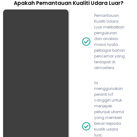
Apakah Pemantauan Kualiti Udara Luar?
Pemantauan
Kualiti Udara
Luar melibatkan
pengukuran
dan analisis
masa nyata
pelbagai bahan
pencemar yang
terdapat di
atmosfera.
Ia
menggunakan
peranti IoT
canggih untuk
menjejaki
petunjuk utama
yang memberi
kesan kepada
kualiti udara
luar,