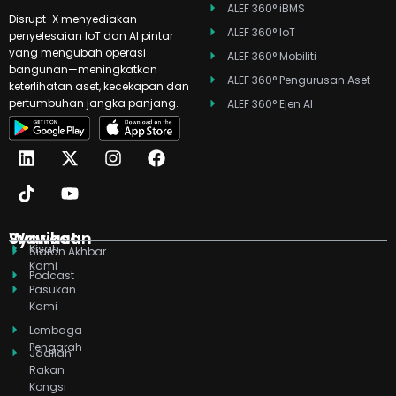
ALEF 360° iBMS
Disrupt-X menyediakan
ALEF 360° IoT
penyelesaian IoT dan AI pintar
yang mengubah operasi
ALEF 360° Mobiliti
bangunan—meningkatkan
ALEF 360° Pengurusan Aset
keterlihatan aset, kecekapan dan
pertumbuhan jangka panjang.
ALEF 360° Ejen AI
L
T
X
Y
I
F
i
i
-
o
n
a
n
k
t
u
s
c
k
t
w
t
t
e
e
o
i
u
a
b
d
k
t
b
g
o
Syarikat
Wawasan
Kisah
i
t
e
r
o
Siaran Akhbar
Kami
n
e
a
k
Podcast
r
m
Pasukan
Kami
Lembaga
Pengarah
Jadilah
Rakan
Kongsi