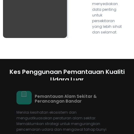
menyediakan
data penting
untuk
persekitaran
yang lebih sihat
dan selamat.
Kes Penggunaan Pemantauan Kualiti
Udara Luar
Pemantauan Alam Sekitar &
Perancangan Bandar
Menilai kesihatan ekosistem dan
menguatkuasakan peraturan alam sekitar.
Memaklumkan strategi untuk mengurangkan
pencemaran udara dan mengawal tahap bunyi