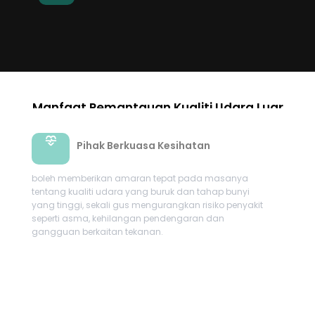
Manfaat Pemantauan Kualiti Udara Luar
Pihak Berkuasa Kesihatan
boleh memberikan amaran tepat pada masanya
tentang kualiti udara yang buruk dan tahap bunyi
yang tinggi, sekali gus mengurangkan risiko penyakit
seperti asma, kehilangan pendengaran dan
gangguan berkaitan tekanan.