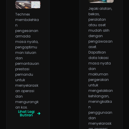
Jejaki alatan,
bekas,
Technex
peralatan
membolehka
atau aset
n
mudah alih
pengesanan
dengan
armada
pengawasan
masa nyata,
aset.
pengoptimu
Dapatkan
man laluan
data lokasi
dan
masa nyata
pemantauan
dan
prestasi
makluman
pemandu
pergerakan
untuk
untuk
menyelarask
mengelakkan
an operasi
kehilangan,
dan
meningkatka
mengurangk
n
an kos.
Lihat Lagi
penggunaan
Butiran
dan
menyelarask