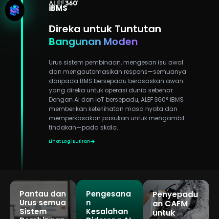
iBMS
Direka untuk Tuntutan
Bangunan Moden
Urus sistem pembinaan, mengesan isu awal
dan mengautomasikan respons—semuanya
daripada BMS bersepadu berasaskan awan
yang direka untuk operasi dunia sebenar.
Dengan AI dan IoT bersepadu, ALEF 360° iBMS
memberikan keterlihatan masa nyata dan
memperkasakan pasukan untuk mengambil
tindakan—pada skala.
Lihat Lagi Butiran
Pantau dan
Pengesana
Penyepadu
Urus semua
n
an CAFM
Sistem
Kesalahan
untuk