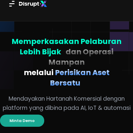
Skip
to
content
Memperkasakan Pelaburan
Lebih Bijak
dan Operasi
Mampan
melalui
Perisikan Aset
Bersatu
Mendayakan Hartanah Komersial dengan
platform yang dibina pada AI, IoT & automasi
Minta Demo