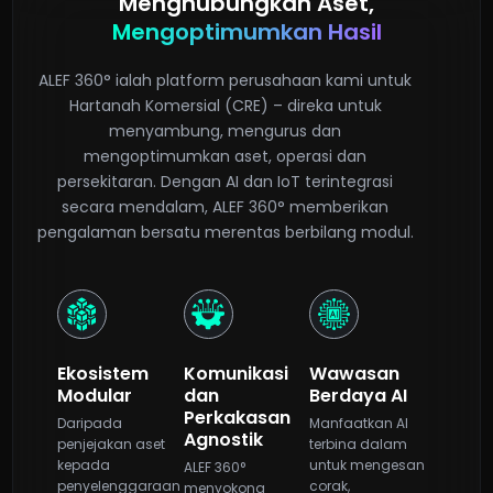
Menghubungkan Aset,
Mengoptimumkan Hasil
ALEF 360° ialah platform perusahaan kami untuk
Hartanah Komersial (CRE) – direka untuk
menyambung, mengurus dan
mengoptimumkan aset, operasi dan
persekitaran. Dengan AI dan IoT terintegrasi
secara mendalam, ALEF 360° memberikan
pengalaman bersatu merentas berbilang modul.
Ekosistem
Komunikasi
Wawasan
Modular
dan
Berdaya AI
Perkakasan
Daripada
Manfaatkan AI
Agnostik
penjejakan aset
terbina dalam
kepada
untuk mengesan
ALEF 360°
penyelenggaraan
corak,
menyokong