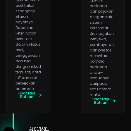
operasi
aset fizikal
hartanah
sepanjang
dan pajakan
kitaran
dengan satu
hayatnya.
sistem
Dapatkan
bersepadu.
keterlihatan
Urus pajakan,
penuh ke
penyewa,
dalam status
pembayaran
aset,
dan prestasi
penggunaan
merentas
dan nilai
portfolio
dengan rekod
hartanah
terpusat, data
anda—
IoT dan alat
semuanya
penjejakan
daripada
automatik.
satu antara
Lihat Lagi
muka.
Butiran
Lihat Lagi
Butiran