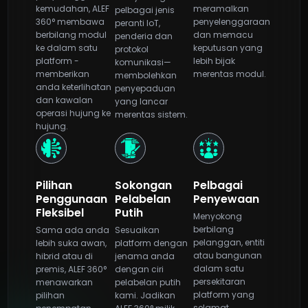
kemudahan, ALEF
meramalkan
pelbagai jenis
360° membawa
penyelenggaraan
peranti IoT,
berbilang modul
dan memacu
penderia dan
ke dalam satu
keputusan yang
protokol
platform -
lebih bijak
komunikasi—
memberikan
merentas modul.
membolehkan
anda keterlihatan
penyepaduan
dan kawalan
yang lancar
operasi hujung ke
merentas sistem.
hujung.
Pilihan
Sokongan
Pelbagai
Penggunaan
Pelabelan
Penyewaan
Fleksibel
Putih
Menyokong
berbilang
Sama ada anda
Sesuaikan
pelanggan, entiti
lebih suka awan,
platform dengan
atau bangunan
hibrid atau di
jenama anda
dalam satu
premis, ALEF 360°
dengan ciri
persekitaran
menawarkan
pelabelan putih
platform yang
pilihan
kami. Jadikan
selamat.