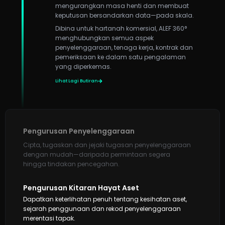
mengurangkan masa henti dan membuat
keputusan bersandarkan data—pada skala.
Dibina untuk hartanah komersial, ALEF 360°
menghubungkan semua aspek
penyelenggaraan, tenaga kerja, kontrak dan
pemeriksaan ke dalam satu pengalaman
yang diperkemas.
Lihat Lagi Butiran
Pengurusan Penyelenggaraan
Cipta, tugaskan dan jejaki tugasan penyelenggaraan
dengan mudah—daripada permintaan segera
hingga tindakan pencegahan.
Pengurusan Kitaran Hayat Aset
Dapatkan keterlihatan penuh tentang kesihatan aset,
sejarah penggunaan dan rekod penyelenggaraan
merentasi tapak.