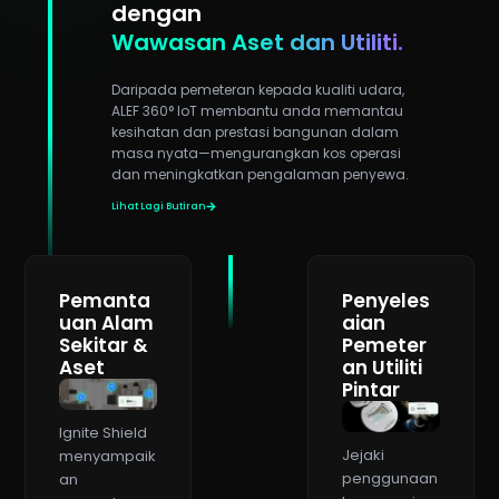
dengan
Wawasan
Aset dan Utiliti.
Daripada pemeteran kepada kualiti udara,
ALEF 360° IoT membantu anda memantau
kesihatan dan prestasi bangunan dalam
masa nyata—mengurangkan kos operasi
dan meningkatkan pengalaman penyewa.
Lihat Lagi Butiran
Pemanta
Penyeles
uan Alam
aian
Sekitar &
Pemeter
Aset
an Utiliti
Pintar
Ignite Shield
Jejaki
menyampaik
penggunaan
an