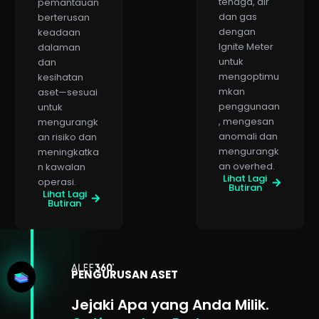
tenaga, air
pemantauan
dan gas
berterusan
dengan
keadaan
Ignite Meter
dalaman
untuk
dan
mengoptimu
kesihatan
mkan
aset—sesuai
penggunaan
untuk
, mengesan
mengurangk
anomali dan
an risiko dan
mengurangk
meningkatka
an overhed.
n kawalan
Lihat Lagi
operasi.
Butiran
Lihat Lagi
Butiran
PENGURUSAN ASET
Jejaki Apa yang Anda Milik.