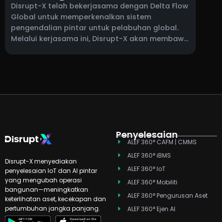
Pelabuhan Global
Disrupt-X telah bekerjasama dengan Delta Flow
Global untuk memperkenalkan sistem
pengendalian pintar untuk pelabuhan global.
Melalui kerjasama ini, Disrupt-X akan membawa
keupayaan platform ALEF 360° kepada
pengendali pelabuhan, menyokong pengurusan
penyelenggaraan, pengurusan aset perusahaan
dan keterlihatan operasi masa nyata merentasi
persekitaran pelabuhan yang kompleks.
Penyelesaian
ALEF 360° CAFM | CMMS
ALEF 360° iBMS
Disrupt-X menyediakan
ALEF 360° IoT
penyelesaian IoT dan AI pintar
yang mengubah operasi
ALEF 360° Mobiliti
bangunan—meningkatkan
ALEF 360° Pengurusan Aset
keterlihatan aset, kecekapan dan
pertumbuhan jangka panjang.
ALEF 360° Ejen AI