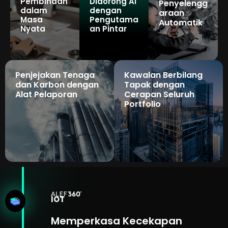
Pembinaan
Didorong AI
Penyelengg
dalam
dengan
araan
Masa
Pengutama
Automatik
Nyata
an Pintar
Penjejakan Tenaga
Kawalan Berbilang
dan Karbon dengan
Tapak dengan
Alat Pelaporan
Cerapan Seluruh
Portfolio
IOT
Memperkasa Kecekapan