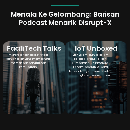
Menala Ke Gelombang: Barisan
Podcast Menarik Disrupt-X
FaciliTech Talks
IoT Unboxed
Meneroka teknologi, strategi
Menyelam jauh ke dalam
dan anjakan yang membentuk
pelbagai produk IoT dan
masa depan pengurusan
sumbangan unik mereka.
kemudahan.
Fahami pasaran IoT yang
berkembang dan cara ia boleh
meningkatkan operasi anda.