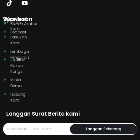
k
t
w
t
t
e
e
o
i
u
a
b
d
k
t
b
g
o
Syarikat
Wawasan
Kisah
i
t
e
r
o
Siaran Akhbar
Kami
n
e
a
k
Podcast
r
m
Pasukan
Kami
Lembaga
Pengarah
Jadilah
Rakan
Kongsi
Minta
Demo
Hubungi
Kami
Langgan Surat Berita kami
Langgan Sekarang