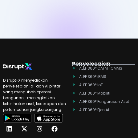
Penyelesaian
ALEF 360° CAFM | CMMS
ALEF 360° iBMS
Disrupt-X menyediakan
ALEF 360° IoT
penyelesaian IoT dan AI pintar
yang mengubah operasi
ALEF 360° Mobiliti
bangunan—meningkatkan
ALEF 360° Pengurusan Aset
keterlihatan aset, kecekapan dan
pertumbuhan jangka panjang.
ALEF 360° Ejen AI
L
T
X
Y
I
F
i
i
-
o
n
a
n
k
t
u
s
c