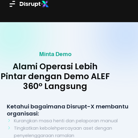
Skip
to
content
Minta Demo
Alami Operasi Lebih
Pintar dengan Demo ALEF
360° Langsung
Ketahui bagaimana Disrupt-X membantu
organisasi:
Kurangkan masa henti dan pelaporan manual
Tingkatkan kebolehpercayaan aset dengan
penyelenggaraan ramalan