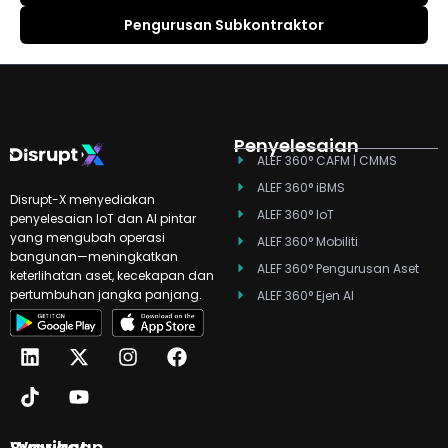
Pengurusan Subkontraktor
Penyelesaian
ALEF 360° CAFM | CMMS
ALEF 360° iBMS
Disrupt-X menyediakan
ALEF 360° IoT
penyelesaian IoT dan AI pintar
yang mengubah operasi
ALEF 360° Mobiliti
bangunan—meningkatkan
ALEF 360° Pengurusan Aset
keterlihatan aset, kecekapan dan
pertumbuhan jangka panjang.
ALEF 360° Ejen AI
L
T
X
Y
I
F
i
i
-
o
n
a
n
k
t
u
s
c
k
t
w
t
t
e
e
o
i
u
a
b
d
k
t
b
g
o
Syarikat
Wawasan