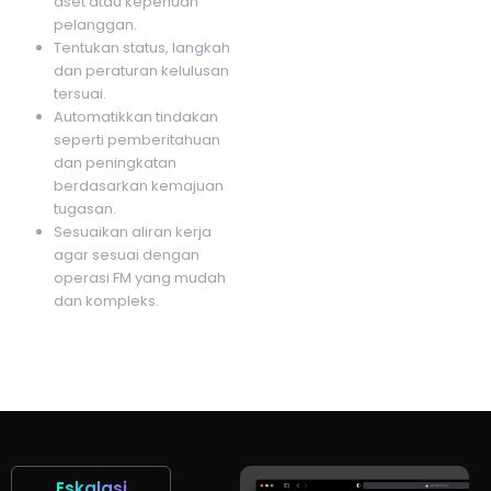
aset atau keperluan
pelanggan.
Tentukan status, langkah
dan peraturan kelulusan
tersuai.
Automatikkan tindakan
seperti pemberitahuan
dan peningkatan
berdasarkan kemajuan
tugasan.
Sesuaikan aliran kerja
agar sesuai dengan
operasi FM yang mudah
dan kompleks.
Eskalasi