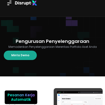
Skip
to
content
Pengurusan Penyelenggaraan
Memodenkan Penyelenggaraan Merentasi Portfolio Aset Anda
Minta Demo
Pesanan Kerja
Automatik