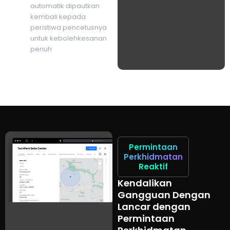
automatik dipautkan
kembali kepada
peristiwa pencetusnya
untuk kebolehkesanan
penuh
Permintaan
Perkhidmatan
Reaktif
Kendalikan
Gangguan Dengan
Lancar dengan
Permintaan