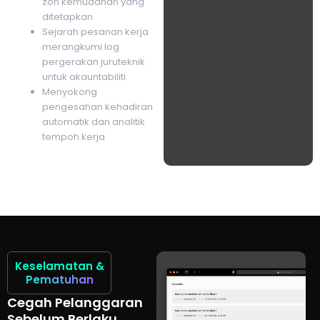
zon kemudahan yang
ditetapkan
Sejarah pesanan kerja
merangkumi log
pergerakan juruteknik
untuk akauntabiliti
Menyokong
pengesahan kehadiran
automatik dan analitik
tempoh kerja
Keselamatan
&
Pematuhan
Cegah Pelanggaran
Sebelum Berlaku