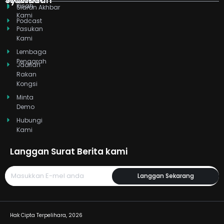
Kisah
i
t
e
r
o
Siaran Akhbar
Kami
n
e
a
k
Podcast
r
m
Pasukan
Kami
Lembaga
Pengarah
Jadilah
Rakan
Kongsi
Minta
Demo
Hubungi
Kami
Langgan Surat Berita kami
Langgan Sekarang
Hak Cipta Terpelihara, 2026