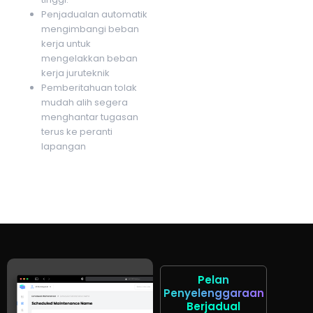
Penjadualan automatik
mengimbangi beban
kerja untuk
mengelakkan beban
kerja juruteknik
Pemberitahuan tolak
mudah alih segera
menghantar tugasan
terus ke peranti
lapangan
Pelan
Penyelenggaraan
Berjadual