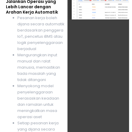
Jalankan Operasi yang
Lebih Lancar dengan
Arahan Kerja Automatik
Pesanan kerja boleh
dijana secara automatik
berdasarkan penggera
IoT, pencetus iBMS atau
logik penyelenggaraan
berjadual
Mengurangkan input
manual dan ralat
manusia, memastikan
tiada masalah yang
tidak ditangani
Menyokong model
penyelenggaraan
berasaskan keadaan
dan ramalan untuk
meningkatkan masa
operasi aset
Setiap pesanan kerja
yang dijana secara