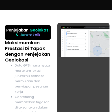
Penjejakan
Geolokasi
& Juruteknik
Maksimumkan
Prestasi Di Tapak
dengan Penjejakan
Geolokasi
Data GPS masa nyata
merakam lokasi
juruteknik semasa
permulaan dan
penyiapan pesanan
kerja
Geofencing
memastikan tugasan
dilaksanakan dalam