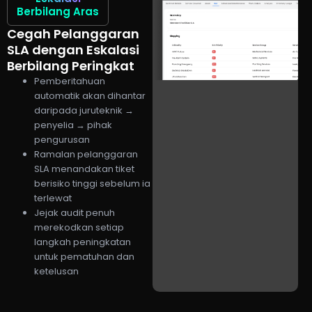
Berbilang Aras
Cegah Pelanggaran
SLA dengan Eskalasi
Berbilang Peringkat
Pemberitahuan
automatik akan dihantar
daripada juruteknik →
penyelia → pihak
pengurusan
Ramalan pelanggaran
SLA menandakan tiket
berisiko tinggi sebelum ia
terlewat
Jejak audit penuh
merekodkan setiap
langkah peningkatan
untuk pematuhan dan
ketelusan