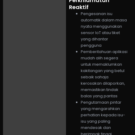
Perkhidmatan
Reaktif
Pengesanan isu
automatik dalam masa
nyata menggunakan
sensor IoT atau tiket
yang dihantar
pengguna
Pemberitahuan aplikasi
mudah alih segera
untuk memaklumkan
kakitangan yang betul
sebaik sahaja
kerosakan dilaporkan,
memastikan tindak
balas yang pantas
Pengutamaan pintar
yang mengarahkan
perhatian kepada isu-
isu yang paling
mendesak dan
berimpak tinggi