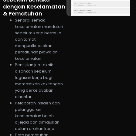
dengan Keselamatan
& Pematuhan
Senarai semak
keselamatan mandatori
sebelum kerja bermula
dan tamat
menguatkuasakan
pematuhan piawaian
keselamatan
Pensijilan juruteknik
disahkan sebelum
tugasan kerja bagi
memastikan kakitangan
yang berkelayakan
dihantar
Pelaporan insiden dan
pelanggaran
keselamatan boleh
dijejaki dan dimajukan
dalam arahan kerja
Data pematuhan