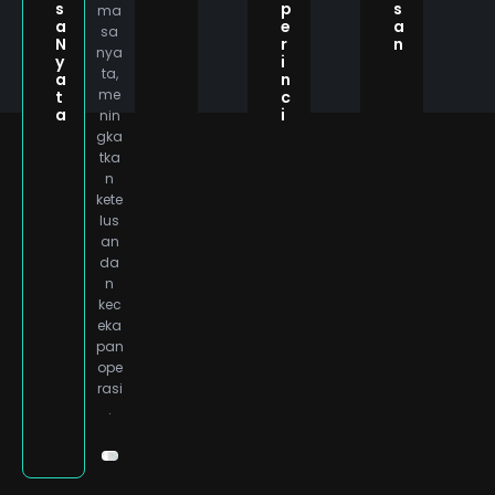
s
p
s
ma
a
e
a
sa
N
r
n
nya
y
i
ta,
a
n
me
t
c
a
i
nin
gka
tka
n
kete
lus
an
da
n
kec
eka
pan
ope
rasi
.