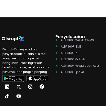
Penyelesaian
ALEF 360° CAFM | CMMS
ALEF 360° iBMS
Disrupt-X menyediakan
ALEF 360° IoT
penyelesaian IoT dan AI pintar
yang mengubah operasi
ALEF 360° Mobiliti
bangunan—meningkatkan
ALEF 360° Pengurusan Aset
keterlihatan aset, kecekapan dan
pertumbuhan jangka panjang.
ALEF 360° Ejen AI
L
T
X
Y
I
F
i
i
-
o
n
a
n
k
t
u
s
c
k
t
w
t
t
e
e
o
i
u
a
b