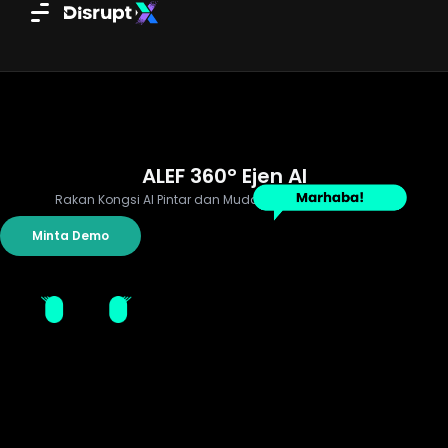
Skip
to
content
ALEF 360° Ejen AI
Rakan Kongsi AI Pintar dan Mudah Anda
Minta Demo