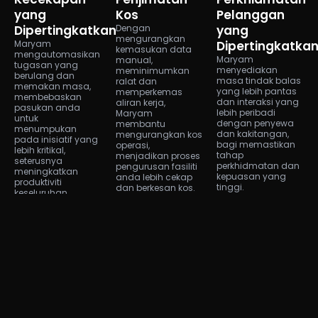
yang
Kos
Pelanggan
Dipertingkatkan
Dengan
yang
mengurangkan
Maryam
Dipertingkatka
kemasukan data
mengautomasikan
Maryam
manual,
tugasan yang
menyediakan
meminimumkan
berulang dan
masa tindak balas
ralat dan
memakan masa,
yang lebih pantas
memperkemas
membebaskan
dan interaksi yang
aliran kerja,
pasukan anda
lebih peribadi
Maryam
untuk
dengan penyewa
membantu
menumpukan
dan kakitangan,
mengurangkan kos
pada inisiatif yang
bagi memastikan
operasi,
lebih kritikal,
tahap
menjadikan proses
seterusnya
perkhidmatan dan
pengurusan fasiliti
meningkatkan
kepuasan yang
anda lebih cekap
produktiviti
tinggi.
dan berkesan kos.
keseluruhan.