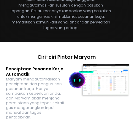
mengautomasikan susulan dengan pasukan
lapangan. Beliau menanyakan soalan yang berkaitan
untuk mengemas kini maklumat pesanan kerja,
memastikan komunikasi yang lancar dan penyiapan
tugas yang cekap.
Ciri-ciri Pintar Maryam
Penciptaan Pesanan Kerja
Automatik
Maryam mengautomasikan
penciptaan dan pengurusan
pesanan kerja. Hanya
sampaikan keperluan anda,
dan Maryam akan menjana
permintaan yang tepat, sekali
gus mengurangkan input
manual dan tugas
pentadbiran.