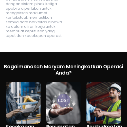
dengan sistem pihak ketiga
apabila diperlukan untuk
mengakses maklumat
kontekstual, memastikan
semua data berkaitan dibawa
ke dalam aliran kerja untuk
membuat keputusan yang
tepat dan kecekapan operasi.
Bagaimanakah Maryam Meningkatkan Operasi
Anda?
Kecekapan
Penjimatan
Perkhidmatan