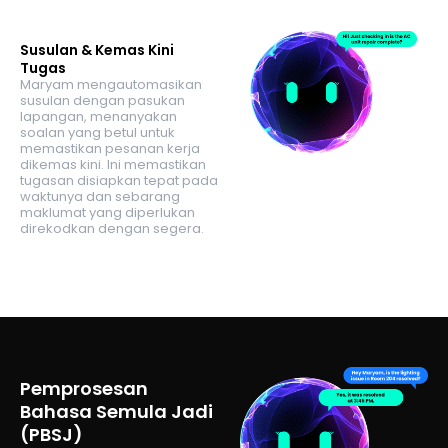
Susulan & Kemas Kini
Tugas
Maryam mengautomasikan
susulan dengan pasukan
lapangan, menanyakan
soalan yang betul untuk
memastikan pesanan kerja
dikemas kini. Ini memastikan
tugasan disiapkan tepat pada
waktunya dan sebarang
maklumat yang diperlukan
direkodkan dengan segera.
Pemprosesan
Bahasa Semula Jadi
(PBSJ)