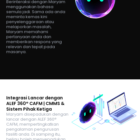
Berinteraksi dengan Maryam
menggunakan bahasa
semula jadi. Sama ada anda
meminta kemas kini
penyelenggaraan atau
melaporkan masalah,
Maryam memahami
pertanyaan anda dan
memberikan respons yang
relevan dan tepat pada
masanya.
Integrasi Lancar dengan
ALEF 360° CAFM | CMMS &
Sistem Pihak Ketiga
Maryam disepadukan dengan
lancar dengan ALEF 360°
CAFM, mempertingkatkan
pengalaman pengurusan
fasiliti anda. Di samping itu,
beliau boleh menyepadukan