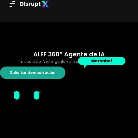
Ir
al
contenido
ALEF 360° Agente de IA
Tu socio de IA inteligente y sin esfuerzo
Solicitar demostración