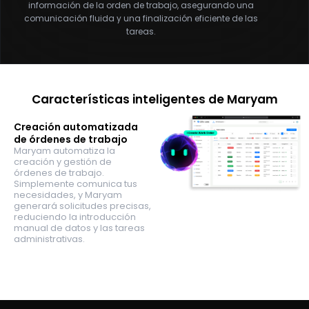
información de la orden de trabajo, asegurando una
comunicación fluida y una finalización eficiente de las
tareas.
Características inteligentes de Maryam
Creación automatizada
de órdenes de trabajo
Maryam automatiza la
creación y gestión de
órdenes de trabajo.
Simplemente comunica tus
necesidades, y Maryam
generará solicitudes precisas,
reduciendo la introducción
manual de datos y las tareas
administrativas.