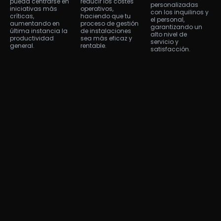
pueda centrarse en
reducir los costes
personalizadas
iniciativas más
operativos,
con los inquilinos y
críticas,
haciendo que tu
el personal,
aumentando en
proceso de gestión
garantizando un
última instancia la
de instalaciones
alto nivel de
productividad
sea más eficaz y
servicio y
general.
rentable.
satisfacción.
Listo para revolucionar tus operaciones
de gestión de instalaciones?
Ponte en contacto con nosotros hoy mismo para
integrar ALEF 360° Agente de llamadas de IA
Maryam y experimenta una automatización
optimizada de las órdenes de trabajo, una mayor
eficacia y una mejor prestación de servicios.
Solicitar demostración