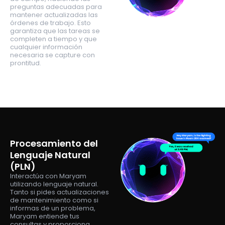
preguntas adecuadas para
mantener actualizadas las
órdenes de trabajo. Esto
garantiza que las tareas se
completen a tiempo y que
cualquier información
necesaria se capture con
prontitud.
Procesamiento del
Lenguaje Natural
(PLN)
Interactúa con Maryam
utilizando lenguaje natural.
Tanto si pides actualizaciones
de mantenimiento como si
informas de un problema,
Maryam entiende tus
consultas y proporciona