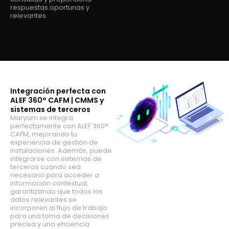
respuestas oportunas y
relevantes.
Integración perfecta con
ALEF 360° CAFM | CMMS y
sistemas de terceros
Maryam se integra
perfectamente con ALEF 360°
CAFM, mejorando tu
experiencia de gestión de
instalaciones. Además, puede
integrarse con sistemas de
terceros cuando sea
necesario para acceder a
información contextual,
garantizando que todos los
datos relevantes se
incorporen al flujo de trabajo
para una toma de decisiones
precisa y una eficiencia