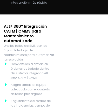
intervención más rápida
ALEF 360° Integración
CAFM | CMMS para
Mantenimiento
automatizado
Une los fallos del BMS con los
flujos de trabajo de
mantenimiento para automatizar
la resolución.
Convierte las alarmas en
órdenes de trabajo dentro
del sistema integrado ALEF
360° CAFM | CMMS
Asigna tareas al equipo
adecuado con el contexto
de fallos precargado
Seguimiento del estado de
las incidencias, tiempo de