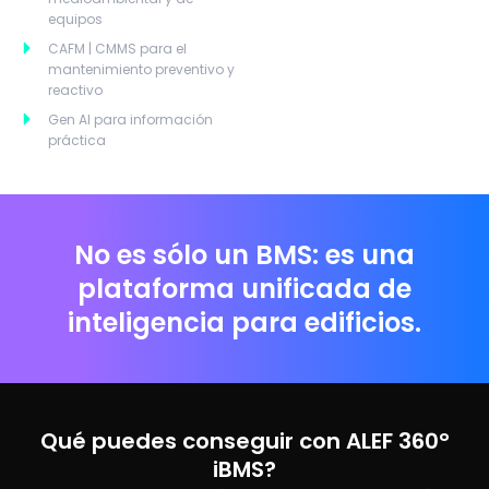
equipos
CAFM | CMMS para el
mantenimiento preventivo y
reactivo
Gen AI para información
práctica
No es sólo un BMS: es una
plataforma unificada de
inteligencia para edificios.
Qué puedes conseguir con ALEF 360°
iBMS?