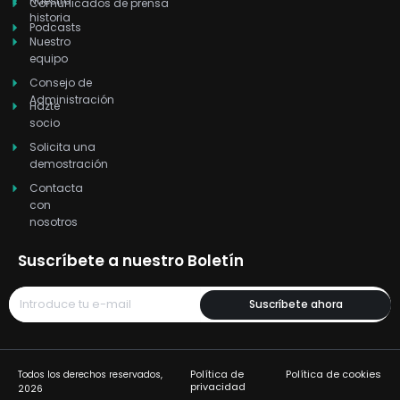
Nuestra
i
t
e
r
o
Comunicados de prensa
historia
n
e
a
k
Podcasts
r
m
Nuestro
equipo
Consejo de
Administración
Hazte
socio
Solicita una
demostración
Contacta
con
nosotros
Suscríbete a nuestro Boletín
Suscríbete ahora
Política de
Política de cookies
Todos los derechos reservados,
privacidad
2026