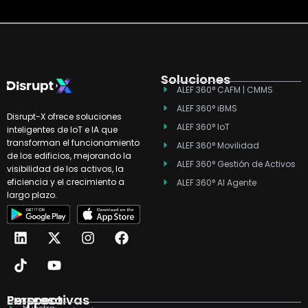
Soluciones
ALEF 360° CAFM | CMMS
ALEF 360° iBMS
Disrupt-X ofrece soluciones
ALEF 360° IoT
inteligentes de IoT e IA que
transforman el funcionamiento
ALEF 360° Movilidad
de los edificios, mejorando la
ALEF 360° Gestión de Activos
visibilidad de los activos, la
eficiencia y el crecimiento a
ALEF 360° AI Agente
largo plazo.
L
T
X
Y
I
F
i
i
-
o
n
a
n
k
t
u
s
c
k
t
w
t
t
e
e
o
i
u
a
b
d
k
t
b
g
o
Empresa
Perspectivas