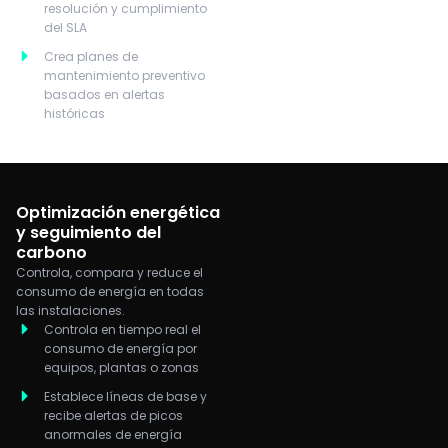
resolución y cumplimiento
del SLA
Crea planes de
mantenimiento preventivo
basados en alertas
históricas
Optimización energética
y seguimiento del
carbono
Controla, compara y reduce el
consumo de energía en todas
las instalaciones.
Controla en tiempo real el
consumo de energía por
equipos, plantas o zonas
Establece líneas de base y
recibe alertas de picos
anormales de energía