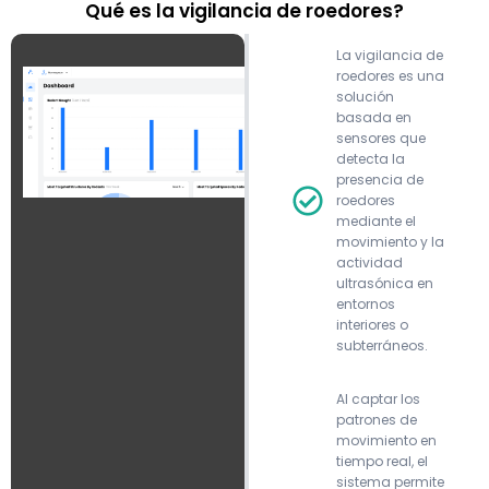
Qué es la vigilancia de roedores?
La vigilancia de
roedores es una
solución
basada en
sensores que
detecta la
presencia de
roedores
mediante el
movimiento y la
actividad
ultrasónica en
entornos
interiores o
subterráneos.
Al captar los
patrones de
movimiento en
tiempo real, el
sistema permite