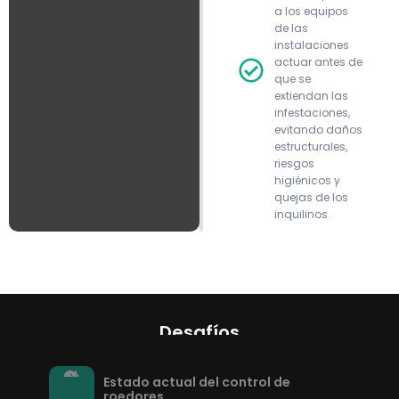
a los equipos
de las
instalaciones
actuar antes de
que se
extiendan las
infestaciones,
evitando daños
estructurales,
riesgos
higiénicos y
quejas de los
inquilinos.
Desafíos
Estado actual del control de
roedores