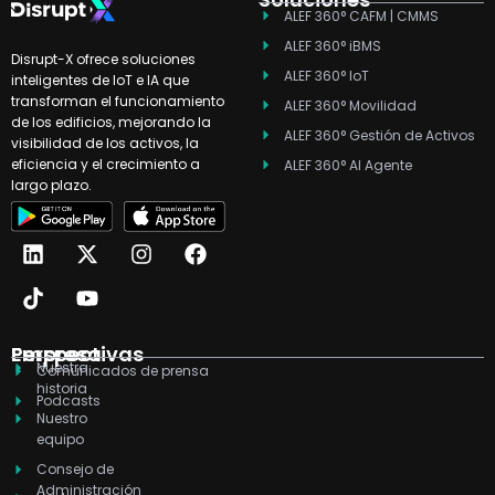
ALEF 360° CAFM | CMMS
ALEF 360° iBMS
Disrupt-X ofrece soluciones
ALEF 360° IoT
inteligentes de IoT e IA que
transforman el funcionamiento
ALEF 360° Movilidad
de los edificios, mejorando la
ALEF 360° Gestión de Activos
visibilidad de los activos, la
eficiencia y el crecimiento a
ALEF 360° AI Agente
largo plazo.
L
T
X
Y
I
F
i
i
-
o
n
a
n
k
t
u
s
c
k
t
w
t
t
e
e
o
i
u
a
b
d
k
t
b
g
o
Empresa
Perspectivas
Nuestra
i
t
e
r
o
Comunicados de prensa
historia
n
e
a
k
Podcasts
r
m
Nuestro
equipo
Consejo de
Administración