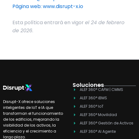
Página web: www.disrupt-x.io
Esta política entrará en
vigor
el 24 de febrero
de 2026
.
Soluciones
ALEF 360° CAFM | CMMS
ALEF 360° iBMS
Disrupt-X ofrece soluciones
ALEF 360° IoT
inteligentes de IoT e IA que
transforman el funcionamiento
ALEF 360° Movilidad
de los edificios, mejorando la
ALEF 360° Gestión de Activos
visibilidad de los activos, la
eficiencia y el crecimiento a
ALEF 360° AI Agente
largo plazo.