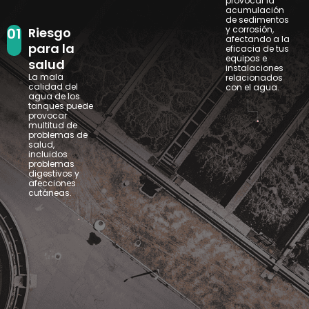
provocar la
acumulación
de sedimentos
y corrosión,
01
Riesgo
afectando a la
para la
eficacia de tus
equipos e
salud
instalaciones
La mala
relacionados
calidad del
con el agua.
agua de los
tanques puede
provocar
multitud de
problemas de
salud,
incluidos
problemas
digestivos y
afecciones
cutáneas.