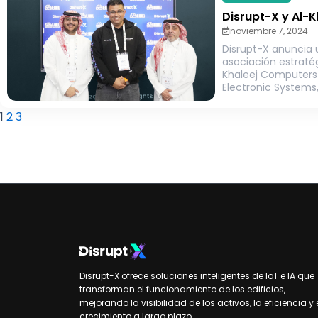
Disrupt-X y Al-K
Computers forj
noviembre 7, 2024
alianza para mej
Disrupt-X anuncia
soluciones IoT y
asociación estraté
de instalaciones
Khaleej Computers
Saudí
Electronic Systems,
principales provee
servicios...
1
2
3
Disrupt-X ofrece soluciones inteligentes de IoT e IA que
transforman el funcionamiento de los edificios,
mejorando la visibilidad de los activos, la eficiencia y 
crecimiento a largo plazo.