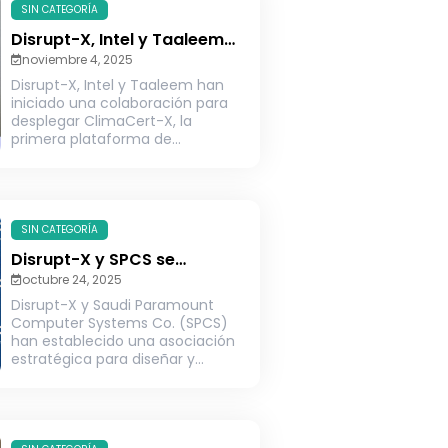
SIN CATEGORÍA
Disrupt-X, Intel y Taaleem
colaboran en
noviembre 4, 2025
certificaciones basadas en
Disrupt-X, Intel y Taaleem han
IA para escuelas más
iniciado una colaboración para
seguras e inteligentes
desplegar ClimaCert-X, la
primera plataforma de
certificación y auditoría para...
SIN CATEGORÍA
Disrupt-X y SPCS se
asocian para impulsar la
octubre 24, 2025
transformación digital en
Disrupt-X y Saudi Paramount
Arabia Saudí
Computer Systems Co. (SPCS)
han establecido una asociación
estratégica para diseñar y
ofrecer conjuntamente
soluciones...