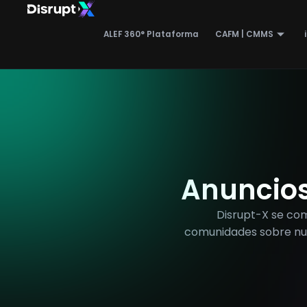
Ir
al
ALEF 360° Plataforma
CAFM | CMMS
contenido
Anuncios 
Disrupt-X se co
comunidades sobre nues