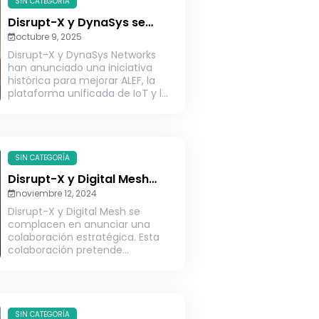
SIN CATEGORÍA
Disrupt-X y DynaSys se
alían para desarrollar una
octubre 9, 2025
infraestructura en Pakistán
Disrupt-X y DynaSys Networks
que dé soporte a 40
han anunciado una iniciativa
millones de contadores de
histórica para mejorar ALEF, la
agua inteligentes
plataforma unificada de IoT y la
infraestructura de...
SIN CATEGORÍA
Disrupt-X y Digital Mesh
anuncian una asociación
noviembre 12, 2024
estratégica para ofrecer
Disrupt-X y Digital Mesh se
soluciones innovadoras de
complacen en anunciar una
IoT como servicio
colaboración estratégica. Esta
colaboración pretende
revolucionar la adopción de IoT
ofreciendo...
SIN CATEGORÍA