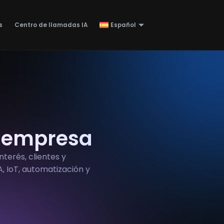
s
Centro de llamadas IA
Español
la empresa
erés, clientes y
, IoT, automatización y