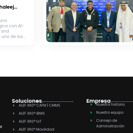
haleej
an una
orar las
 una
 de gestión
gica con Al-
 en Arabia
 and
 uno de los
dores de
Soluciones
Empresa
Nuestra historia
ALEF 360° CAFM | CMMS
Nuestro equipo
ALEF 360° iBMS
Consejo de
ALEF 360° IoT
Administración
el
ALEF 360° Movilidad