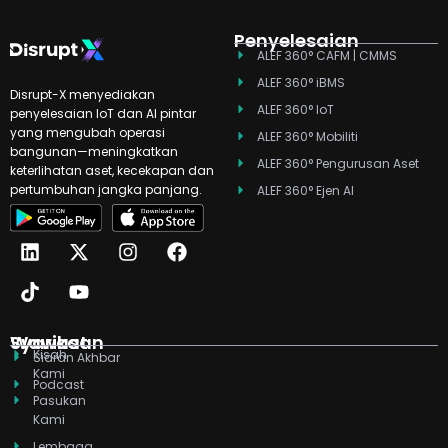
Penyelesaian
ALEF 360° CAFM | CMMS
ALEF 360° iBMS
Disrupt-X menyediakan
ALEF 360° IoT
penyelesaian IoT dan AI pintar
yang mengubah operasi
ALEF 360° Mobiliti
bangunan—meningkatkan
ALEF 360° Pengurusan Aset
keterlihatan aset, kecekapan dan
pertumbuhan jangka panjang.
ALEF 360° Ejen AI
L
T
X
Y
I
F
i
i
-
o
n
a
n
k
t
u
s
c
k
t
w
t
t
e
e
o
i
u
a
b
d
k
t
b
g
o
Syarikat
Wawasan
Kisah
i
t
e
r
o
Siaran Akhbar
Kami
n
e
a
k
Podcast
r
m
Pasukan
Kami
Lembaga