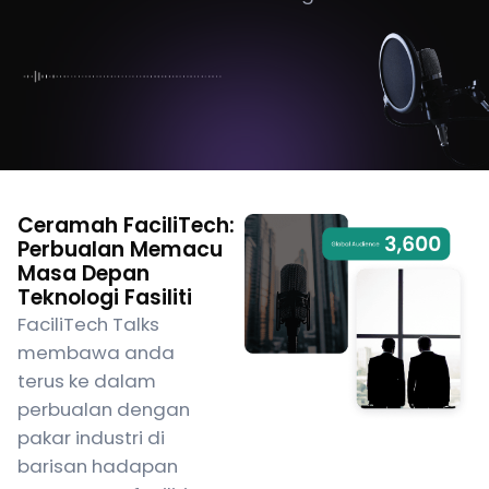
Ceramah FaciliTech:
Perbualan Memacu
Masa Depan
Teknologi Fasiliti
FaciliTech Talks
membawa anda
terus ke dalam
perbualan dengan
pakar industri di
barisan hadapan