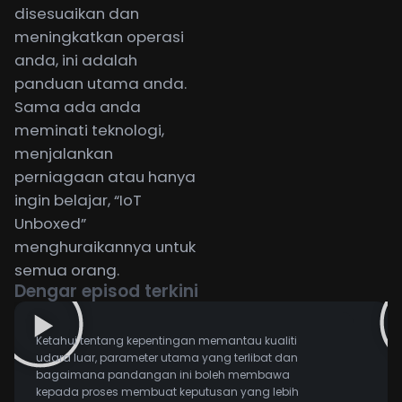
disesuaikan dan
meningkatkan operasi
anda, ini adalah
panduan utama anda.
Sama ada anda
meminati teknologi,
menjalankan
perniagaan atau hanya
ingin belajar, “IoT
Unboxed”
menghuraikannya untuk
semua orang.
Dengar episod terkini
Ketahui tentang kepentingan memantau kualiti
udara luar, parameter utama yang terlibat dan
bagaimana pandangan ini boleh membawa
kepada proses membuat keputusan yang lebih