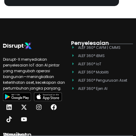
pendidikan, merentasi sekolah-sekolah
Taaleem di UAE.
Penyelesaian
ALEF 360° CAFM | CMMS
ALEF 360° iBMS
Disrupt-X menyediakan
ALEF 360° IoT
penyelesaian IoT dan AI pintar
yang mengubah operasi
ALEF 360° Mobiliti
bangunan—meningkatkan
ALEF 360° Pengurusan Aset
keterlihatan aset, kecekapan dan
pertumbuhan jangka panjang.
ALEF 360° Ejen AI
L
T
X
Y
I
F
i
i
-
o
n
a
n
k
t
u
s
c
k
t
w
t
t
e
e
o
i
u
a
b
d
k
t
b
g
o
Syarikat
Wawasan