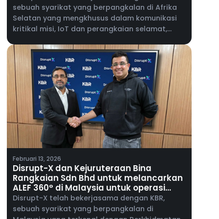
sebuah syarikat yang berpangkalan di Afrika
Selatan yang mengkhusus dalam komunikasi
kritikal misi, IoT dan perangkaian selamat,
untuk memperkenalkan platform ALEF 360° ke
pasaran Afrika Selatan.
Februari 13, 2026
Disrupt-X dan Kejuruteraan Bina
Rangkaian Sdn Bhd untuk melancarkan
ALEF 360° di Malaysia untuk operasi
bangunan bersepadu
Disrupt-X telah bekerjasama dengan KBR,
sebuah syarikat yang berpangkalan di