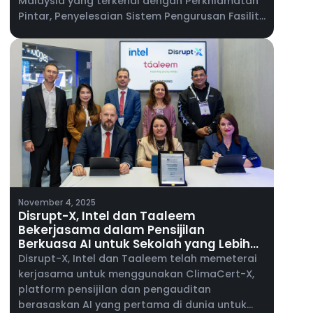
Malaysia yang terkenal dengan Perkhidmatan
Pintar, Penyelesaian Sistem Pengurusan Fasiliti
& Perkhidmatan Kejuruteraan Telekomunikasi,
untuk melancarkan ALEF 360°, platform
bersepadunya untuk hartanah komersial dan
operasi kemudahan, di Malaysia.
November 4, 2025
Disrupt-X, Intel dan Taaleem
Bekerjasama dalam Pensijilan
Berkuasa AI untuk Sekolah yang Lebih
Selamat dan Pintar
Disrupt-X, Intel dan Taaleem telah memeterai
kerjasama untuk menggunakan ClimaCert-X,
platform pensijilan dan pengauditan
berasaskan AI yang pertama di dunia untuk