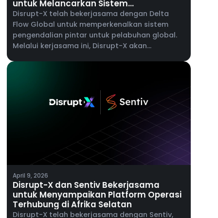
untuk Melancarkan Sistem
Pengendalian Pintar untuk Pelabuhan
Disrupt-X telah bekerjasama dengan Delta
Global
Flow Global untuk memperkenalkan sistem
pengendalian pintar untuk pelabuhan global.
Melalui kerjasama ini, Disrupt-X akan
membawa keupayaan platform ALEF 360°
kepada pengendali pelabuhan, menyokong
pengurusan penyelenggaraan, pengurusan
aset perusahaan dan keterlihatan operasi
masa nyata merentasi persekitaran pelabuhan
yang kompleks.
April 9, 2026
Disrupt-X dan Sentiv Bekerjasama
untuk Menyampaikan Platform Operasi
Terhubung di Afrika Selatan
Disrupt-X telah bekerjasama dengan Sentiv,