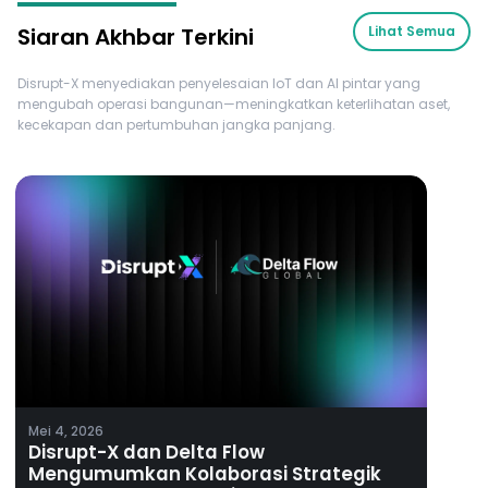
Siaran Akhbar Terkini
Lihat Semua
Disrupt-X menyediakan penyelesaian IoT dan AI pintar yang
mengubah operasi bangunan—meningkatkan keterlihatan aset,
kecekapan dan pertumbuhan jangka panjang.
Mei 4, 2026
Disrupt-X dan Delta Flow
Mengumumkan Kolaborasi Strategik