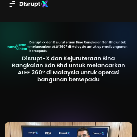
Skip
to
content
Disrupt-X dan Kejuruteraan Bina Rangkaian Sdn Bhd untuk
Siaran
melancarkan ALEF 360° di Malaysia untuk operasi bangunan
Rumah
Akhbar
bersepadu
Disrupt-X dan Kejuruteraan Bina
Rangkaian Sdn Bhd untuk melancarkan
ALEF 360° di Malaysia untuk operasi
bangunan bersepadu