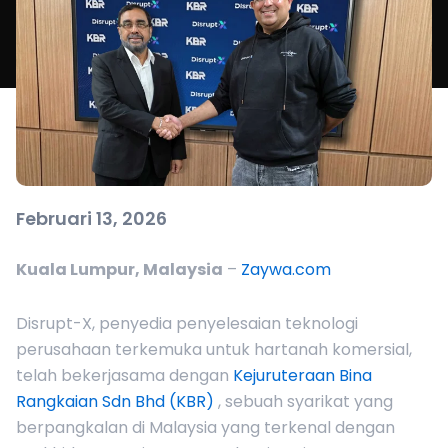
Februari 13, 2026
Kuala Lumpur, Malaysia
–
Zaywa.com
Disrupt-X, penyedia penyelesaian teknologi
perusahaan terkemuka untuk hartanah komersial,
telah bekerjasama dengan
Kejuruteraan Bina
Rangkaian Sdn Bhd (KBR)
, sebuah syarikat yang
berpangkalan di Malaysia yang terkenal dengan