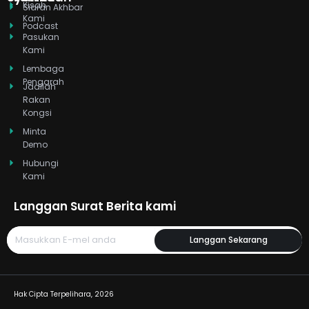
Kisah
i
t
e
r
o
Siaran Akhbar
Kami
n
e
a
k
Podcast
r
m
Pasukan
Kami
Lembaga
Pengarah
Jadilah
Rakan
Kongsi
Minta
Demo
Hubungi
Kami
Langgan Surat Berita kami
Langgan Sekarang
Hak Cipta Terpelihara, 2026