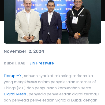
November 12, 2024
Dubai, UAE
–
EIN Presswire
Disrupt-X
, sebuah syarikat teknologi terkemuka
yang mengkhusus dalam penyelesaian Internet of
Things (IoT) dan pengurusan kemudahan, serta
Digital Mesh
, penyedia penyelesaian digital termaju
dan penyedia penyelesaian Sigfox di Dubai, dengan