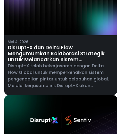
Mei 4, 2026
Disrupt-X dan Delta Flow
Mengumumkan Kolaborasi Strategik
untuk Melancarkan Sistem
Pengendalian Pintar untuk Pelabuhan
Disrupt-X telah bekerjasama dengan Delta
Global
Flow Global untuk memperkenalkan sistem
pengendalian pintar untuk pelabuhan global.
Melalui kerjasama ini, Disrupt-X akan
membawa keupayaan platform ALEF 360°
kepada pengendali pelabuhan, menyokong
pengurusan penyelenggaraan, pengurusan
aset perusahaan dan keterlihatan operasi
masa nyata merentasi persekitaran pelabuhan
yang kompleks.