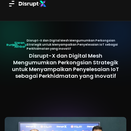
Skip
to
content
Disrupt-X dan Digital Mesh Mengumumkan Perkongsian
Siaran
Strategik untuk Menyampaikan Penyelesaian IoT sebagai
Rumah
Akhbar
Perkhidmatan yang Inovatif
Disrupt-X dan Digital Mesh
Mengumumkan Perkongsian Strategik
untuk Menyampaikan Penyelesaian IoT
sebagai Perkhidmatan yang Inovatif