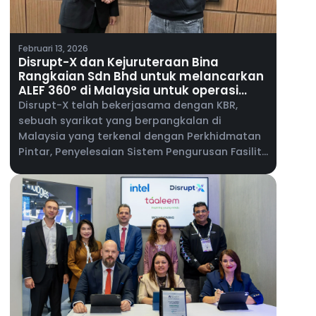
Februari 13, 2026
Disrupt-X dan Kejuruteraan Bina
Rangkaian Sdn Bhd untuk melancarkan
ALEF 360° di Malaysia untuk operasi
bangunan bersepadu
Disrupt-X telah bekerjasama dengan KBR,
sebuah syarikat yang berpangkalan di
Malaysia yang terkenal dengan Perkhidmatan
Pintar, Penyelesaian Sistem Pengurusan Fasiliti
& Perkhidmatan Kejuruteraan Telekomunikasi,
untuk melancarkan ALEF 360°, platform
bersepadunya untuk hartanah komersial dan
operasi kemudahan, di Malaysia.