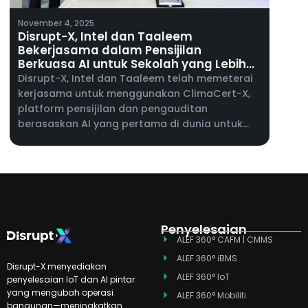
November 4, 2025
Disrupt-X, Intel dan Taaleem
Bekerjasama dalam Pensijilan
Berkuasa AI untuk Sekolah yang Lebih
Selamat dan Pintar
Disrupt-X, Intel dan Taaleem telah memeterai
kerjasama untuk menggunakan ClimaCert-X,
platform pensijilan dan pengauditan
berasaskan AI yang pertama di dunia untuk
pendidikan, merentasi sekolah-sekolah
Taaleem di UAE.
Penyelesaian
ALEF 360° CAFM | CMMS
ALEF 360° iBMS
Disrupt-X menyediakan
ALEF 360° IoT
penyelesaian IoT dan AI pintar
yang mengubah operasi
ALEF 360° Mobiliti
bangunan—meningkatkan