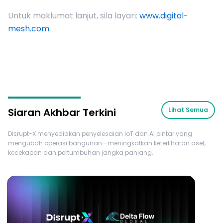
Untuk maklumat lanjut, sila layari:
www.digital-
mesh.com
Siaran Akhbar Terkini
Lihat Semua
Disrupt-X menyediakan penyelesaian IoT dan AI pintar yang
mengubah operasi bangunan—meningkatkan keterlihatan aset,
kecekapan dan pertumbuhan jangka panjang.