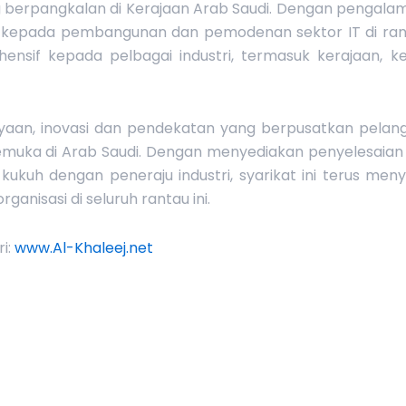
berpangkalan di Kerajaan Arab Saudi. Dengan pengalam
kepada pembangunan dan pemodenan sektor IT di rant
ensif kepada pelbagai industri, termasuk kerajaan, k
aan, inovasi dan pendekatan yang berpusatkan pelangg
emuka di Arab Saudi. Dengan menyediakan penyelesaian 
kuh dengan peneraju industri, syarikat ini terus meny
nisasi di seluruh rantau ini.
ri:
www.Al-Khaleej.net