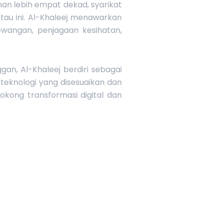
an lebih empat dekad, syarikat
au ini. Al-Khaleej menawarkan
ewangan, penjagaan kesihatan,
an, Al-Khaleej berdiri sebagai
teknologi yang disesuaikan dan
okong transformasi digital dan