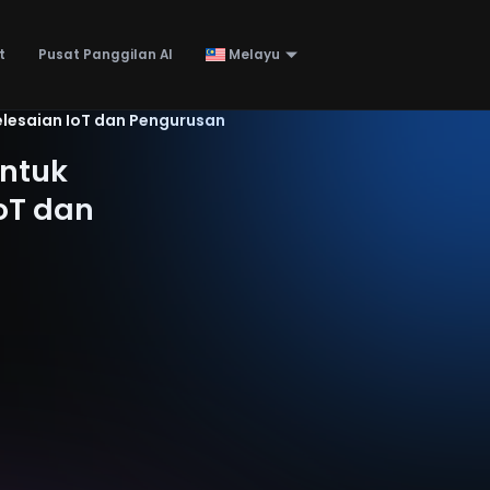
t
Pusat Panggilan AI
Melayu
lesaian IoT dan Pengurusan
ntuk
oT dan