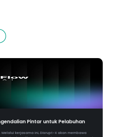
April 9, 2026
gendalian Pintar untuk Pelabuhan
Disrupt-X 
Disrupt-X telah
memperkenalkan
 Melalui kerjasama ini, Disrupt-X akan membawa