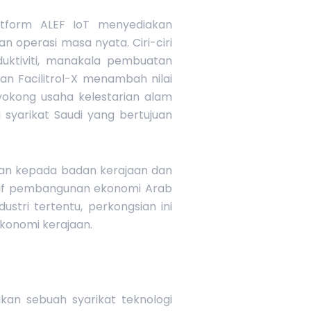
atform ALEF IoT menyediakan
operasi masa nyata. Ciri-ciri
ktiviti, manakala pembuatan
n Facilitrol-X menambah nilai
kong usaha kelestarian alam
 syarikat Saudi yang bertujuan
han kepada badan kerajaan dan
tif pembangunan ekonomi Arab
tri tertentu, perkongsian ini
onomi kerajaan.
kan sebuah syarikat teknologi