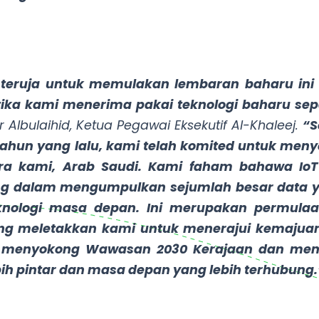
i teruja untuk memulakan lembaran baharu in
ika kami menerima pakai teknologi baharu seper
Albulaihid, Ketua Pegawai Eksekutif Al-Khaleej.
“S
 tahun yang lalu, kami telah komited untuk men
gara kami, Arab Saudi. Kami faham bahawa I
ng dalam mengumpulkan sejumlah besar data y
nologi masa depan. Ini merupakan permulaa
ang meletakkan kami untuk menerajui kemajuan
, menyokong Wawasan 2030 Kerajaan dan mem
ih pintar dan masa depan yang lebih terhubung.