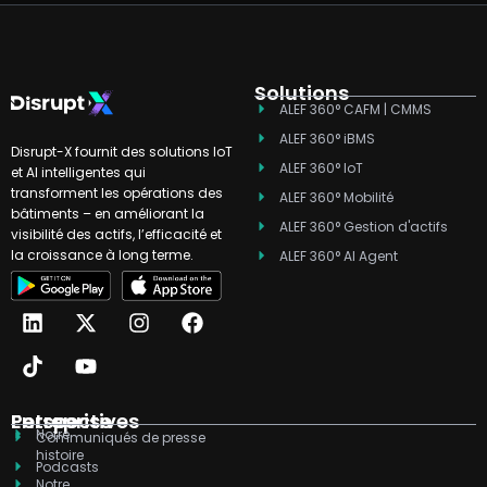
Solutions
ALEF 360° CAFM | CMMS
ALEF 360° iBMS
Disrupt-X fournit des solutions IoT
ALEF 360° IoT
et AI intelligentes qui
transforment les opérations des
ALEF 360° Mobilité
bâtiments – en améliorant la
ALEF 360° Gestion d'actifs
visibilité des actifs, l’efficacité et
la croissance à long terme.
ALEF 360° AI Agent
L
T
X
Y
I
F
i
i
-
o
n
a
n
k
t
u
s
c
k
t
w
t
t
e
e
o
i
u
a
b
d
k
t
b
g
o
Entreprise
Perspectives
Notre
i
t
e
r
o
Communiqués de presse
histoire
n
e
a
k
Podcasts
r
m
Notre