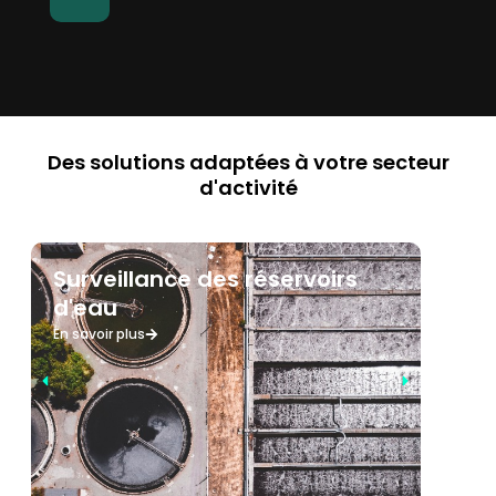
Des solutions adaptées à votre secteur
d'activité
Surveillance des réservoirs
F
d'eau
S
En savoir plus
En 