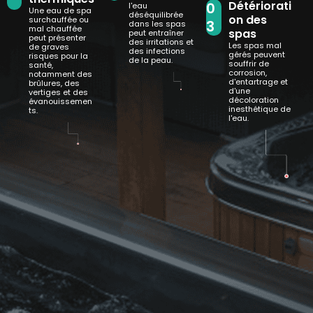
Détériorati
0
l'eau
Une eau de spa
déséquilibrée
on des
surchauffée ou
3
dans les spas
mal chauffée
spas
peut entraîner
peut présenter
des irritations et
Les spas mal
de graves
des infections
gérés peuvent
risques pour la
de la peau.
souffrir de
santé,
corrosion,
notamment des
d'entartrage et
brûlures, des
d'une
vertiges et des
décoloration
évanouissemen
inesthétique de
ts.
l'eau.