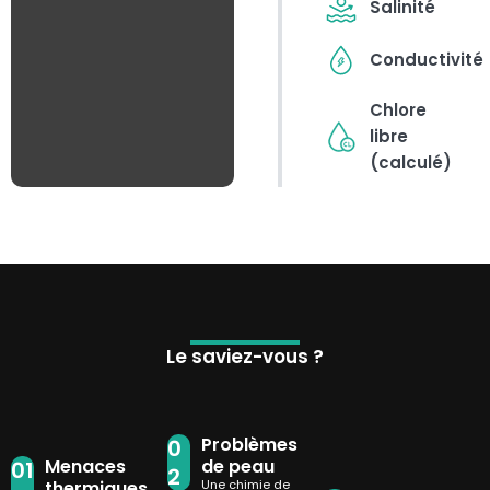
Salinité
Conductivité
Chlore
libre
(calculé)
Le saviez-vous ?
Problèmes
0
Menaces
de peau
01
2
thermiques
Une chimie de