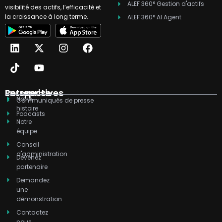
ALEF 360° Gestion d'actifs
visibilité des actifs, l’efficacité et
la croissance à long terme.
ALEF 360° AI Agent
L
T
X
Y
I
F
i
i
-
o
n
a
n
k
t
u
s
c
k
t
w
t
t
e
e
o
i
u
a
b
d
k
t
b
g
o
Entreprise
Perspectives
Notre
i
t
e
r
o
Communiqués de presse
histoire
n
e
a
k
Podcasts
r
m
Notre
équipe
Conseil
d'administration
Devenez
partenaire
Demandez
une
démonstration
Contactez
nous