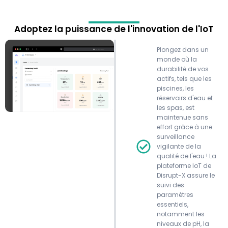
Adoptez la puissance de l'innovation de l'IoT
Plongez dans un
monde où la
durabilité de vos
actifs, tels que les
piscines, les
réservoirs d'eau et
les spas, est
maintenue sans
effort grâce à une
surveillance
vigilante de la
qualité de l'eau ! La
plateforme IoT de
Disrupt-X assure le
suivi des
paramètres
essentiels,
notamment les
niveaux de pH, la