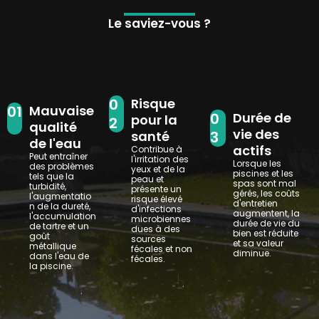
Le saviez-vous ?
0
Risque
01
Mauvaise
0
Durée de
pour la
2
qualité
vie des
santé
3
de l'eau
actifs
Contribue à
Peut entraîner
l'irritation des
Lorsque les
des problèmes
yeux et de la
piscines et les
tels que la
peau et
spas sont mal
turbidité,
présente un
gérés, les coûts
l'augmentatio
risque élevé
d'entretien
n de la dureté,
d'infections
augmentent, la
l'accumulation
microbiennes
durée de vie du
de tartre et un
dues à des
bien est réduite
goût
sources
et sa valeur
métallique
fécales et non
diminue.
dans l'eau de
fécales.
la piscine.