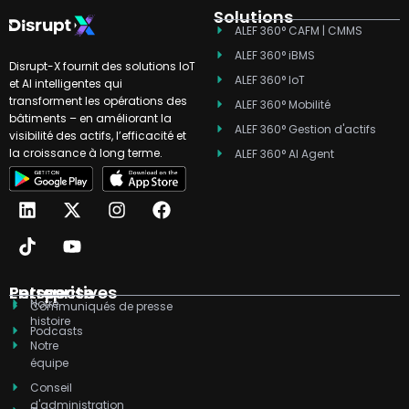
Solutions
ALEF 360° CAFM | CMMS
ALEF 360° iBMS
Disrupt-X fournit des solutions IoT
ALEF 360° IoT
et AI intelligentes qui
transforment les opérations des
ALEF 360° Mobilité
bâtiments – en améliorant la
ALEF 360° Gestion d'actifs
visibilité des actifs, l’efficacité et
la croissance à long terme.
ALEF 360° AI Agent
L
T
X
Y
I
F
i
i
-
o
n
a
n
k
t
u
s
c
k
t
w
t
t
e
e
o
i
u
a
b
d
k
t
b
g
o
Entreprise
Perspectives
Notre
i
t
e
r
o
Communiqués de presse
histoire
n
e
a
k
Podcasts
r
m
Notre
équipe
Conseil
d'administration