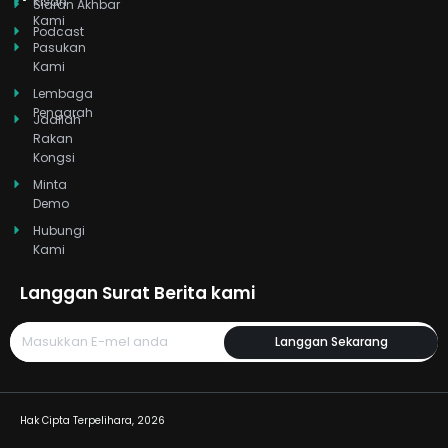
Kisah
i
t
e
r
o
Siaran Akhbar
Kami
n
e
a
k
Podcast
r
m
Pasukan
Kami
Lembaga
Pengarah
Jadilah
Rakan
Kongsi
Minta
Demo
Hubungi
Kami
Langgan Surat Berita kami
Langgan Sekarang
Hak Cipta Terpelihara, 2026