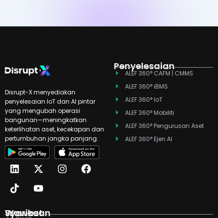
Penyelesaian
ALEF 360° CAFM | CMMS
ALEF 360° iBMS
Disrupt-X menyediakan
ALEF 360° IoT
penyelesaian IoT dan AI pintar
yang mengubah operasi
ALEF 360° Mobiliti
bangunan—meningkatkan
ALEF 360° Pengurusan Aset
keterlihatan aset, kecekapan dan
pertumbuhan jangka panjang.
ALEF 360° Ejen AI
L
T
X
Y
I
F
i
i
-
o
n
a
n
k
t
u
s
c
k
t
w
t
t
e
e
o
i
u
a
b
d
k
t
b
g
o
Syarikat
Wawasan