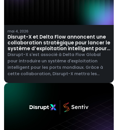
mai 4, 2026
Disrupt-X et Delta Flow annoncent une
collaboration stratégique pour lancer le
système d’exploitation intelligent pour
les ports mondiaux.
Disrupt-X s'est associé à Delta Flow Global
pour introduire un système d'exploitation
intelligent pour les ports mondiaux. Grâce à
cette collaboration, Disrupt-X mettra les
capacités de sa plateforme ALEF 360° à la
disposition des opérateurs portuaires, en
prenant en charge la gestion de la
maintenance, la gestion des actifs de