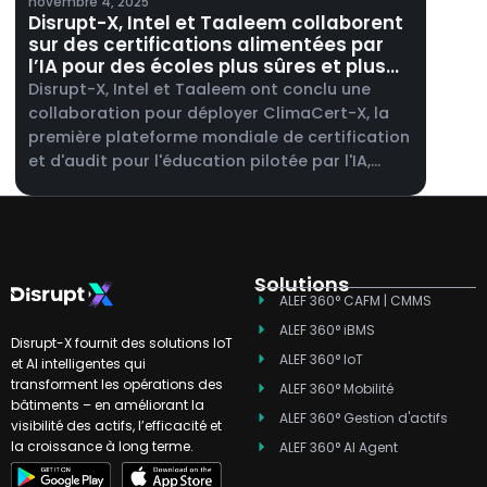
novembre 4, 2025
Disrupt-X, Intel et Taaleem collaborent
sur des certifications alimentées par
l’IA pour des écoles plus sûres et plus
intelligentes.
Disrupt-X, Intel et Taaleem ont conclu une
collaboration pour déployer ClimaCert-X, la
première plateforme mondiale de certification
et d'audit pour l'éducation pilotée par l'IA,
dans l'ensemble des écoles Taaleem aux
Émirats arabes unis.
Solutions
ALEF 360° CAFM | CMMS
ALEF 360° iBMS
Disrupt-X fournit des solutions IoT
ALEF 360° IoT
et AI intelligentes qui
transforment les opérations des
ALEF 360° Mobilité
bâtiments – en améliorant la
ALEF 360° Gestion d'actifs
visibilité des actifs, l’efficacité et
la croissance à long terme.
ALEF 360° AI Agent