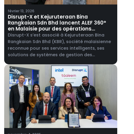
février 13, 2026
Disrupt-X et Kejuruteraan Bina
Rangkaian Sdn Bhd lancent ALEF 360°
en Malaisie pour des opérations
intégrées de gestion des bâtiments.
Disrupt-X s’est associé à Kejuruteraan Bina
Rangkaian Sdn Bhd (KBR), société malaisienne
reconnue pour ses services intelligents, ses
solutions de systèmes de gestion des
installations et ses services d’ingénierie en
télécommunications, afin de lancer ALEF 360°,
sa plateforme intégrée dédiée à l’immobilier
commercial et aux opérations des
installations, en Malaisie.