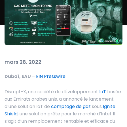
mars 28, 2022
Dubaï, EAU
–
EIN Presswire
Disrupt-X, une société de développement
IoT
basée
aux Émirats arabes unis, a annoncé le lancement
d’une solution IoT de
comptage de gaz
sous
Ignite
Shield
, une solution prête pour le marché d’Intel. Il
s’agit d’un remplacement rentable et efficace du