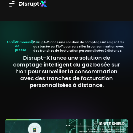
Aller
au
contenu
Accueil
Communiqués
Disrupt-X lance une solution de comptage intelligent du
de
gaz basée sur l’IoT pour surveiller la consommation avec
presse
des tranches de facturation personnalisées à distance.
Disrupt-X lance une solution de
comptage intelligent du gaz basée sur
l’IoT pour surveiller la consommation
avec des tranches de facturation
personnalisées à distance.