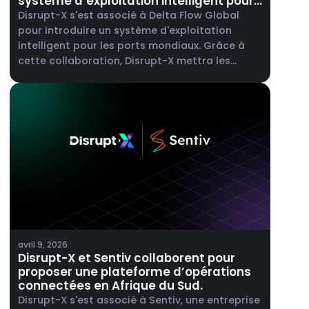
système d’exploitation intelligent pour
les ports mondiaux.
Disrupt-X s'est associé à Delta Flow Global
pour introduire un système d'exploitation
intelligent pour les ports mondiaux. Grâce à
cette collaboration, Disrupt-X mettra les
capacités de sa plateforme ALEF 360° à la
disposition des opérateurs portuaires, en
prenant en charge la gestion de la
maintenance, la gestion des actifs de
avril 9, 2026
Disrupt-X et Sentiv collaborent pour
proposer une plateforme d’opérations
connectées en Afrique du Sud.
Disrupt-X s'est associé à Sentiv, une entreprise