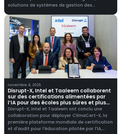
solutions de systèmes de gestion des
installations et ses services d’ingénierie en
télécommunications, afin de lancer ALEF 360°,
sa plateforme intégrée dédiée à l’immobilier
commercial et aux opérations des
installations, en Malaisie.
novembre 4, 2025
Disrupt-X, Intel et Taaleem collaborent
sur des certifications alimentées par
l’IA pour des écoles plus sûres et plus
intelligentes.
Disrupt-X, Intel et Taaleem ont conclu une
collaboration pour déployer ClimaCert-X, la
première plateforme mondiale de certification
et d'audit pour l'éducation pilotée par l'IA,