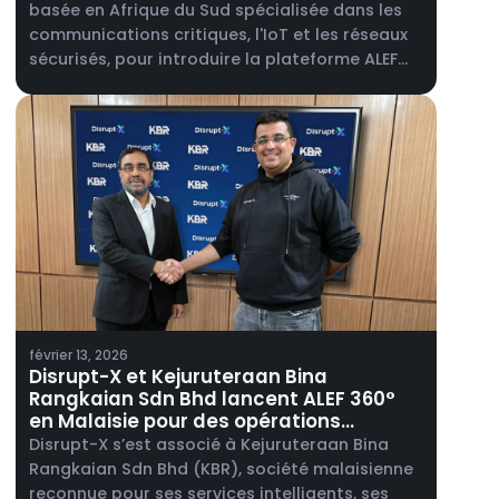
basée en Afrique du Sud spécialisée dans les
communications critiques, l'IoT et les réseaux
sécurisés, pour introduire la plateforme ALEF
360° sur le marché sud-africain.
février 13, 2026
Disrupt-X et Kejuruteraan Bina
Rangkaian Sdn Bhd lancent ALEF 360°
en Malaisie pour des opérations
intégrées de gestion des bâtiments.
Disrupt-X s’est associé à Kejuruteraan Bina
Rangkaian Sdn Bhd (KBR), société malaisienne
reconnue pour ses services intelligents, ses