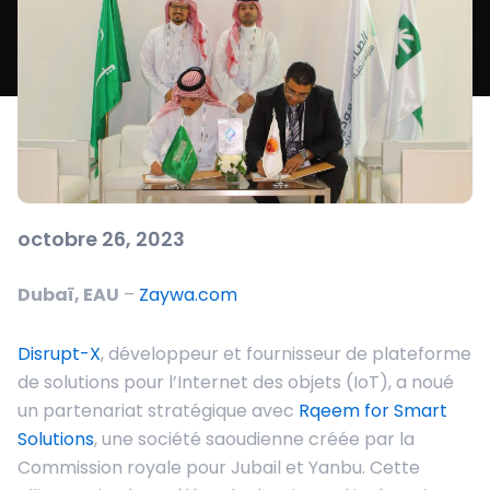
octobre 26, 2023
Dubaï, EAU
–
Zaywa.com
Disrupt-X
, développeur et fournisseur de plateforme
de solutions pour l’Internet des objets (IoT), a noué
un partenariat stratégique avec
Rqeem for Smart
Solutions
, une société saoudienne créée par la
Commission royale pour Jubail et Yanbu. Cette