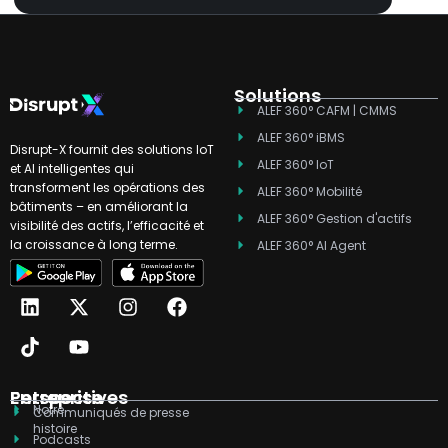
dans l'ensemble des écoles Taaleem aux
Émirats arabes unis.
Solutions
ALEF 360° CAFM | CMMS
ALEF 360° iBMS
Disrupt-X fournit des solutions IoT
ALEF 360° IoT
et AI intelligentes qui
transforment les opérations des
ALEF 360° Mobilité
bâtiments – en améliorant la
ALEF 360° Gestion d'actifs
visibilité des actifs, l’efficacité et
la croissance à long terme.
ALEF 360° AI Agent
L
T
X
Y
I
F
i
i
-
o
n
a
n
k
t
u
s
c
k
t
w
t
t
e
e
o
i
u
a
b
d
k
t
b
g
o
Entreprise
Perspectives
Notre
i
t
e
r
o
Communiqués de presse
histoire
n
e
a
k
Podcasts