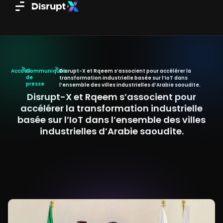
Aller
au
contenu
Accueil
Communiqués
Disrupt-X et Rqeem s’associent pour accélérer la
de
transformation industrielle basée sur l’IoT dans
presse
l’ensemble des villes industrielles d’Arabie saoudite.
Disrupt-X et Rqeem s’associent pour
accélérer la transformation industrielle
basée sur l’IoT dans l’ensemble des villes
industrielles d’Arabie saoudite.