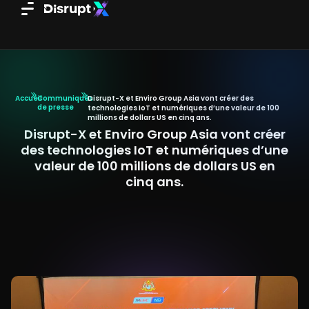
Aller
au
contenu
Accueil
Communiqués
Disrupt-X et Enviro Group Asia vont créer des
de presse
technologies IoT et numériques d’une valeur de 100
millions de dollars US en cinq ans.
Disrupt-X et Enviro Group Asia vont créer
des technologies IoT et numériques d’une
valeur de 100 millions de dollars US en
cinq ans.