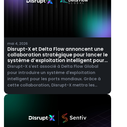
mai 4, 2026
Disrupt-X et Delta Flow annoncent une
collaboration stratégique pour lancer le
système d’exploitation intelligent pour
les ports mondiaux.
Disrupt-X s'est associé à Delta Flow Global
pour introduire un système d'exploitation
intelligent pour les ports mondiaux. Grâce à
cette collaboration, Disrupt-X mettra les
capacités de sa plateforme ALEF 360° à la
disposition des opérateurs portuaires, en
prenant en charge la gestion de la
maintenance, la gestion des actifs de