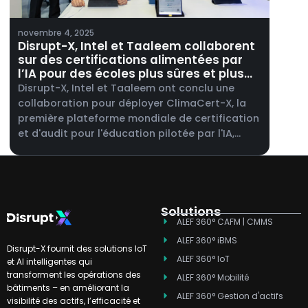
novembre 4, 2025
Disrupt-X, Intel et Taaleem collaborent
sur des certifications alimentées par
l’IA pour des écoles plus sûres et plus
intelligentes.
Disrupt-X, Intel et Taaleem ont conclu une
collaboration pour déployer ClimaCert-X, la
première plateforme mondiale de certification
et d'audit pour l'éducation pilotée par l'IA,
dans l'ensemble des écoles Taaleem aux
Émirats arabes unis.
Solutions
ALEF 360° CAFM | CMMS
ALEF 360° iBMS
Disrupt-X fournit des solutions IoT
ALEF 360° IoT
et AI intelligentes qui
transforment les opérations des
ALEF 360° Mobilité
bâtiments – en améliorant la
ALEF 360° Gestion d'actifs
visibilité des actifs, l’efficacité et