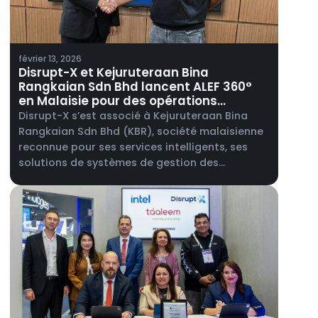
février 13, 2026
Disrupt-X et Kejuruteraan Bina
Rangkaian Sdn Bhd lancent ALEF 360°
en Malaisie pour des opérations
intégrées de gestion des bâtiments.
Disrupt-X s’est associé à Kejuruteraan Bina
Rangkaian Sdn Bhd (KBR), société malaisienne
reconnue pour ses services intelligents, ses
solutions de systèmes de gestion des
installations et ses services d’ingénierie en
télécommunications, afin de lancer ALEF 360°,
sa plateforme intégrée dédiée à l’immobilier
commercial et aux opérations des
installations, en Malaisie.