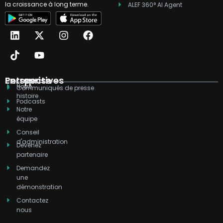
la croissance à long terme.
ALEF 360° AI Agent
L
T
X
Y
I
F
i
i
-
o
n
a
n
k
t
u
s
c
k
t
w
t
t
e
e
o
i
u
a
b
d
k
t
b
g
o
Entreprise
Perspectives
Notre
i
t
e
r
o
Communiqués de presse
histoire
n
e
a
k
Podcasts
r
m
Notre
équipe
Conseil
d'administration
Devenez
partenaire
Demandez
une
démonstration
Contactez
nous