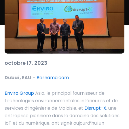
octobre 17, 2023
Dubaï, EAU
–
Bernama.com
Enviro Group
Asia, le principal fournisseur de
technologies environnementales intérieures et de
services d’ingénierie de Malaisie, et
Disrupt-X
, une
entreprise pionnière dans le domaine des solutions
IoT et du numérique, ont signé aujourd’hui un