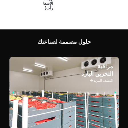
الإشعا
رات)
حلول مصممة لصناعتك
مراقبة
التخزين البارد
اكتشف المزيد