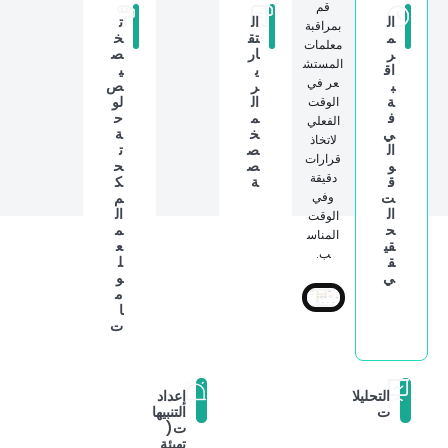
قم
ال
ال
ت
بمراقبة
م
تق
خ
معلمات
ر
ار
ص
المستش
اق
ي
ي
عر في
ب
ر
ص
ة
ال
لو
الوقت
ف
م
ح
الفعلي
ي
خ
ة
لاتخاذ
ال
ص
ت
قرارات
و
ص
ح
دقيقة
ق
ة
ك
ت
وفي
م
ال
ال
الوقت
ح
م
المناس
قي
ع
ب.
ق
ل
ي
و
م
ا
ت
التحليلا
إعداد
ت
التنبيها
ت(
تهيئة